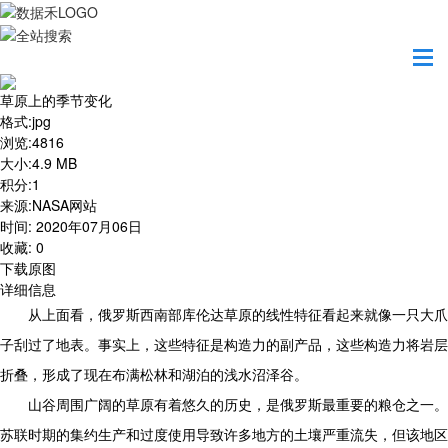
首页
地图之美
草原上的季节变化
草原上的季节变化
格式
:
jpg
浏览
:
4816
大小
:
4.9 MB
积分
:
1
来源
:
NASA网站
时间
:
2020年07月06日
收藏
:
0
下载原图
详细信息
从上面看，俄罗斯西南部库伦达草原的线性特征看起来就像一只大爪
子刮过了地表。事实上，这些特征是构造力的副产品，这些构造力将岩层
折叠，形成了现在布满松林和湖泊的浅水沼泽谷。
山谷周围广阔的草原有着悠久的历史，是俄罗斯最重要的粮仓之一。
苏联时期的集约生产和过度使用导致许多地方的土壤严重流失，但该地区