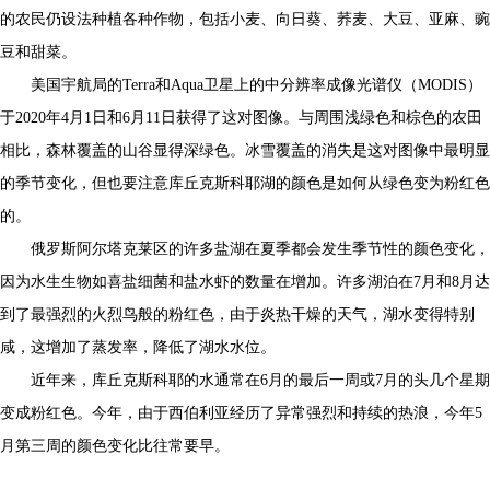
的农民仍设法种植各种作物，包括小麦、向日葵、荞麦、大豆、亚麻、豌
豆和甜菜。
美国宇航局的Terra和Aqua卫星上的中分辨率成像光谱仪（MODIS）
于2020年4月1日和6月11日获得了这对图像。与周围浅绿色和棕色的农田
相比，森林覆盖的山谷显得深绿色。冰雪覆盖的消失是这对图像中最明显
的季节变化，但也要注意库丘克斯科耶湖的颜色是如何从绿色变为粉红色
的。
俄罗斯阿尔塔克莱区的许多盐湖在夏季都会发生季节性的颜色变化，
因为水生生物如喜盐细菌和盐水虾的数量在增加。许多湖泊在7月和8月达
到了最强烈的火烈鸟般的粉红色，由于炎热干燥的天气，湖水变得特别
咸，这增加了蒸发率，降低了湖水水位。
近年来，库丘克斯科耶的水通常在6月的最后一周或7月的头几个星期
变成粉红色。今年，由于西伯利亚经历了异常强烈和持续的热浪，今年5
月第三周的颜色变化比往常要早。