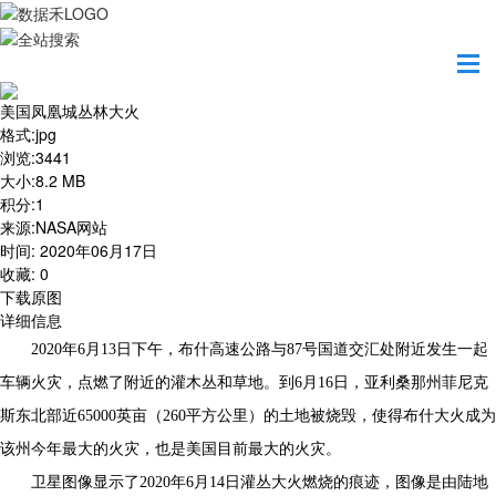
首页
地图之美
美国凤凰城丛林大火
美国凤凰城丛林大火
格式
:
jpg
浏览
:
3441
大小
:
8.2 MB
积分
:
1
来源
:
NASA网站
时间
:
2020年06月17日
收藏
:
0
下载原图
详细信息
2020年6月13日下午，布什高速公路与87号国道交汇处附近发生一起
车辆火灾，点燃了附近的灌木丛和草地。到6月16日，亚利桑那州菲尼克
斯东北部近65000英亩（260平方公里）的土地被烧毁，使得布什大火成为
该州今年最大的火灾，也是美国目前最大的火灾。
卫星图像显示了
2020年6月14日
灌丛大火燃烧的痕迹，图像是由陆地