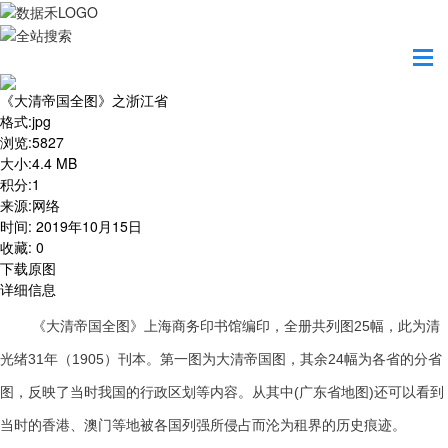
首页
地图之美
《大清帝国全图》之浙江省
《大清帝国全图》之浙江省
格式
:
jpg
浏览
:
5827
大小
:
4.4 MB
积分
:
1
来源
:
网络
时间
:
2019年10月15日
收藏
:
0
下载原图
详细信息
《大清帝国全图》上海商务印书馆编印，全册共列图25幅，此为清
光绪31年（1905）刊本。第一图为大清帝国图，其余24幅为各省的分省
图，反映了当时我国的行政区划等内容。从其中(广东省地图)还可以看到
当时的香港、澳门等地被各国列强所侵占而沦为租界的历史痕迹。