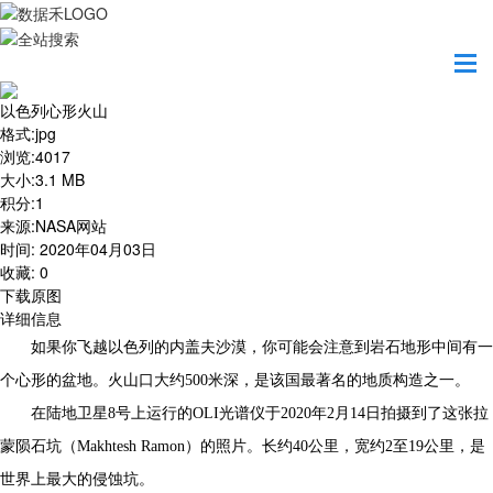
首页
地图之美
以色列心形火山
以色列心形火山
格式
:
jpg
浏览
:
4017
大小
:
3.1 MB
积分
:
1
来源
:
NASA网站
时间
:
2020年04月03日
收藏
:
0
下载原图
详细信息
如果你飞越以色列的内盖夫沙漠，你可能会注意到岩石地形中间有一
个心形的盆地。火山口大约500米深，是该国最著名的地质构造之一。
在陆地卫星8号上运行的OLI光谱仪于2020年2月14日拍摄到了这张拉
蒙陨石坑（Makhtesh Ramon）的照片。长约40公里，宽约2至19公里，是
世界上最大的侵蚀坑。