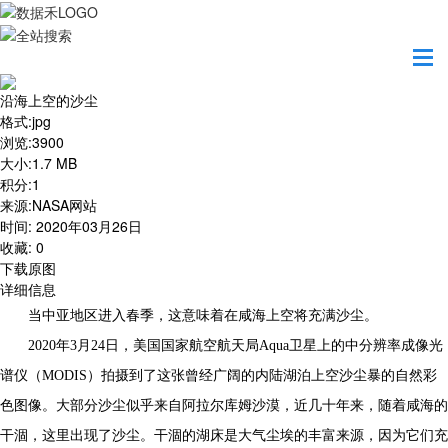
首页
地图之美
沿海上空的沙尘
沿海上空的沙尘
格式
:
jpg
浏览
:
3900
大小
:
1.7 MB
积分
:
1
来源
:
NASA网站
时间
:
2020年03月26日
收藏
:
0
下载原图
详细信息
当中亚地区进入春季，这意味着在咸海上空将充满沙尘。
2020年3月24日，美国国家航空航天局Aqua卫星上的中分辨率成像光
谱仪（MODIS）拍摄到了这张曾经广阔的内陆湖泊上空沙尘暴的自然彩
色图像。大部分沙尘似乎来自阿拉尔库姆沙漠，近几十年来，随着咸海的
干涸，这里出现了沙尘。干涸的湖床是大气尘埃的丰富来源，因为它们充