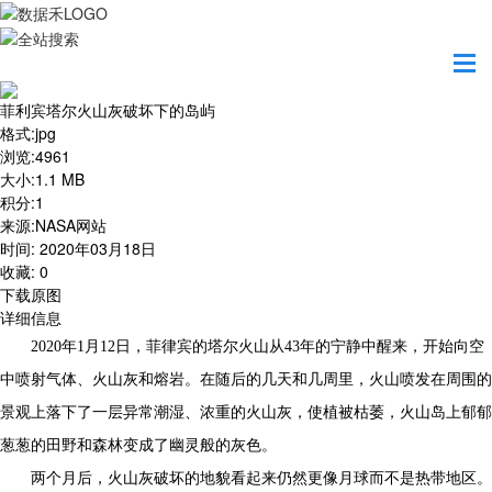
首页
地图之美
菲利宾塔尔火山灰破坏下的岛屿
菲利宾塔尔火山灰破坏下的岛屿
格式
:
jpg
浏览
:
4961
大小
:
1.1 MB
积分
:
1
来源
:
NASA网站
时间
:
2020年03月18日
收藏
:
0
下载原图
详细信息
2020年1月12日，菲律宾的塔尔火山从43年的宁静中醒来，开始向空
中喷射气体、火山灰和熔岩。在随后的几天和几周里，火山喷发在周围的
景观上落下了一层异常潮湿、浓重的火山灰，使植被枯萎，火山岛上郁郁
葱葱的田野和森林变成了幽灵般的灰色。
两个月后，火山灰破坏的地貌看起来仍然更像月球而不是热带地区。