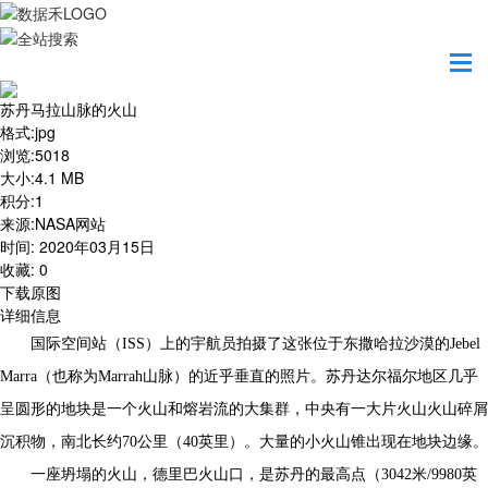
首页
地图之美
苏丹马拉山脉的火山
苏丹马拉山脉的火山
格式
:
jpg
浏览
:
5018
大小
:
4.1 MB
积分
:
1
来源
:
NASA网站
时间
:
2020年03月15日
收藏
:
0
下载原图
详细信息
国际空间站（ISS）上的宇航员拍摄了这张位于东撒哈拉沙漠的Jebel
Marra（也称为Marrah山脉）的近乎垂直的照片。苏丹达尔福尔地区几乎
呈圆形的地块是一个火山和熔岩流的大集群，中央有一大片火山火山碎屑
沉积物，南北长约70公里（40英里）。大量的小火山锥出现在地块边缘。
一座坍塌的火山，德里巴火山口，是苏丹的最高点（3042米/9980英