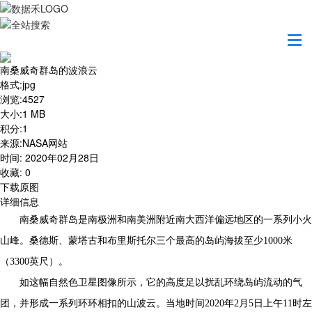
首页
地图之美
南桑威奇群岛的波浪云
南桑威奇群岛的波浪云
格式
:
jpg
浏览
:
4527
大小
:
1 MB
积分
:
1
来源
:
NASA网站
时间
:
2020年02月28日
收藏
:
0
下载原图
详细信息
南桑威奇群岛是南极洲和南美洲附近南大西洋偏远地区的一系列小火
山峰。桑德斯、蒙塔古和布里斯托尔三个最高的岛屿海拔至少1000米
（3300英尺）。
如这幅自然色卫星图像所示，它的高度足以扰乱环绕岛屿流动的气
团，并形成一系列环环相扣的山波云。当地时间2020年2月5日上午11时左