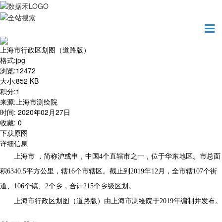
首页
地图之美
上海市行政区划图（道路版）
上海市行政区划图（道路版）
格式
:
jpg
浏览
:
12472
大小
:
852 KB
积分
:
1
来源
:
上海市测绘院
时间
:
2020年02月27日
收藏
:
0
下载原图
详细信息
上海市 ，简称沪或申，中国4个直辖市之一，位于华东地区。市总面
积6340.5平方公里，辖16个市辖区。截止到2019年12月，全市辖107个街
道、106个镇、2个乡，合计215个乡级区划。
上海市行政区划图（道路版）由上海市测绘院于2019年编制并发布。