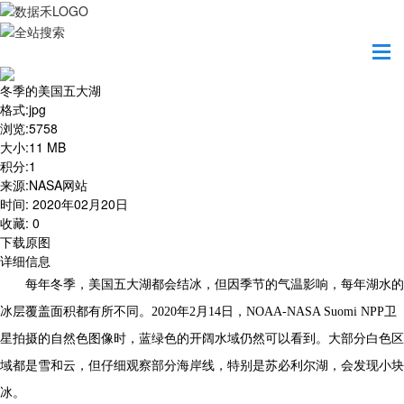
首页
地图之美
冬季的美国五大湖
冬季的美国五大湖
格式
:
jpg
浏览
:
5758
大小
:
11 MB
积分
:
1
来源
:
NASA网站
时间
:
2020年02月20日
收藏
:
0
下载原图
详细信息
每年冬季，美国五大湖都会结冰，但因季节的气温影响，每年湖水的
冰层覆盖面积都有所不同。2020年2月14日，NOAA-NASA Suomi NPP卫
星拍摄的自然色图像时，蓝绿色的开阔水域仍然可以看到。大部分白色区
域都是雪和云，但仔细观察部分海岸线，特别是苏必利尔湖，会发现小块
冰。