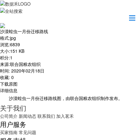
首页
地图之美
沙漠蝗虫一月份迁移路线
沙漠蝗虫一月份迁移路线
格式
:
jpg
浏览
:
6839
大小
:
151 KB
积分
:
1
来源
:
联合国粮农组织
时间
:
2020年02月18日
收藏
:
0
下载原图
详细信息
沙漠蝗虫一月份迁移路线图，由联合国粮农组织制作发布。
关于我们
公司简介
新闻动态
联系我们
加入茗禾
用户服务
买家指南
常见问题