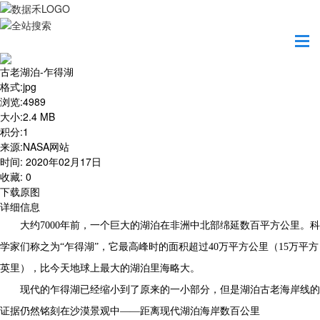
首页
地图之美
古老湖泊-乍得湖
古老湖泊-乍得湖
格式
:
jpg
浏览
:
4989
大小
:
2.4 MB
积分
:
1
来源
:
NASA网站
时间
:
2020年02月17日
收藏
:
0
下载原图
详细信息
大约7000年前，一个巨大的湖泊在非洲中北部绵延数百平方公里。科
学家们称之为“乍得湖”，它最高峰时的面积超过40万平方公里（15万平方
英里），比今天地球上最大的湖泊里海略大。
现代的乍得湖已经缩小到了原来的一小部分，但是湖泊古老海岸线的
证据仍然铭刻在沙漠景观中——距离现代湖泊海岸数百公里