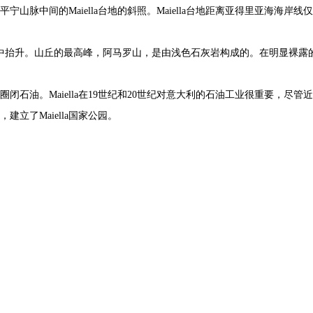
宁山脉中间的Maiella台地的斜照。Maiella台地距离亚得里亚海海岸
底的岩层中抬升。山丘的最高峰，阿马罗山，是由浅色石灰岩构成的。在明显
石油。Maiella在19世纪和20世纪对意大利的石油工业很重要，尽
立了Maiella国家公园。