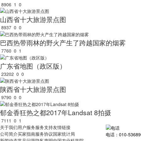
8906
1
0
山西省十大旅游景点图
8937
0
0
巴西热带雨林的野火产生了跨越国家的烟雾
7760
0
1
广东省地图（政区版）
23202
0
0
陕西省十大旅游景点图
9790
0
0
郁金香狂热之都2017年Landsat 8拍摄
7111
0
1
关于我们
用户服务
服务支持
友情链接
公司简介
买家指南
服务协议
国家统计局
电话：010-53689
新闻动态
常见问题
隐私声明
中国农业科学院