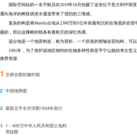
国际空间站的一名宇航员在2019年10月拍摄了这张位于意大利中部亚平
通向海岸的树枝状排水通道带来了强烈的三维感。
复杂的构造将Maiella台地从2300万到1亿年前最初沉积在海
摄的，所以这棵树的线条有着秋天的深红色调。
该台地是一个地质构造，称为背斜，一个拱形的褶皱岩层结构，可以圈闭
1991年，为了保护该地区独特的生物多样性和亚平宁山脉的考古意义，建
推荐资源
1
京师全图乾隆时期
2
中国地势图
3
最新北平全市详图1934年发行
4
1：400万中华人民共和国土地利
用挂图