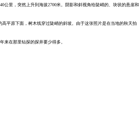
线仅40公里，突然上升到海拔2700米。阴影和斜视角给陡峭的、块状的悬崖和
裸露的高平原下面，树木线穿过陡峭的斜坡。由于这张照片是在当地的秋天拍
管近年来在那里钻探的探井要少得多。