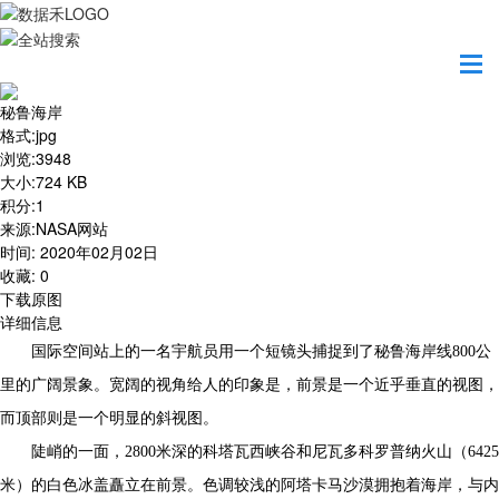
首页
地图之美
秘鲁海岸
秘鲁海岸
格式
:
jpg
浏览
:
3948
大小
:
724 KB
积分
:
1
来源
:
NASA网站
时间
:
2020年02月02日
收藏
:
0
下载原图
详细信息
国际空间站上的一名宇航员用一个短镜头捕捉到了秘鲁海岸线800公
里的广阔景象。宽阔的视角给人的印象是，前景是一个近乎垂直的视图，
而顶部则是一个明显的斜视图。
陡峭的一面，2800米深的科塔瓦西峡谷和尼瓦多科罗普纳火山（6425
米）的白色冰盖矗立在前景。色调较浅的阿塔卡马沙漠拥抱着海岸，与内