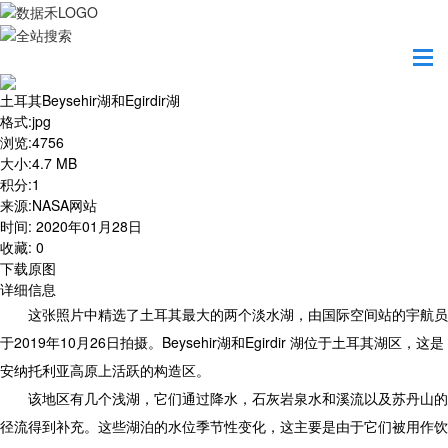
首页
地图之美
土耳其Beysehir湖和Egirdir湖
土耳其Beysehir湖和Egirdir湖
格式
:
jpg
浏览
:
4756
大小
:
4.7 MB
积分
:
1
来源
:
NASA网站
时间
:
2020年01月28日
收藏
:
0
下载原图
详细信息
这张照片中精选了土耳其最大的两个淡水湖，由国际空间站的宇航员
于2019年10月26日拍摄。Beysehir湖和Egirdir 湖位于土耳其湖区，这是
安纳托利亚高原上活跃的构造区。
该地区有几个浅湖，它们通过降水，石灰岩泉水和溪流以及苏丹山的
径流得到补充。这些湖泊的水位季节性变化，这主要是由于它们被用作饮