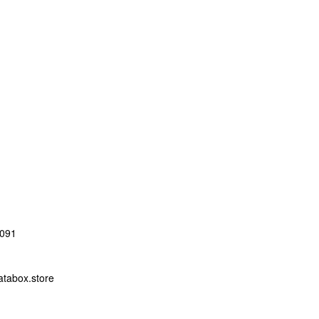
091
abox.store