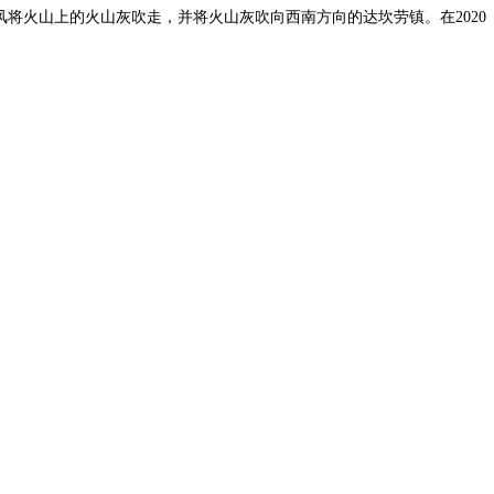
风将火山上的火山灰吹走，并将火山灰吹向西南方向的达坎劳镇。在2020