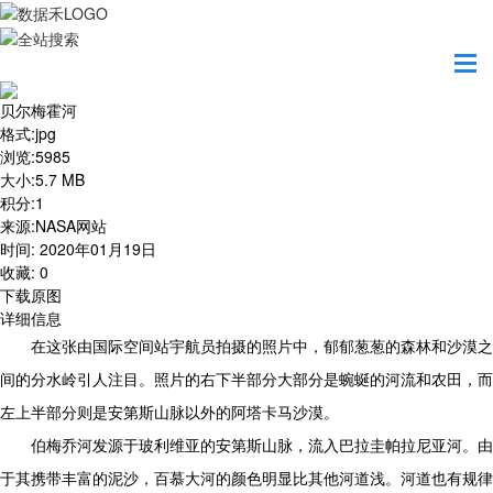
首页
地图之美
贝尔梅霍河
贝尔梅霍河
格式
:
jpg
浏览
:
5985
大小
:
5.7 MB
积分
:
1
来源
:
NASA网站
时间
:
2020年01月19日
收藏
:
0
下载原图
详细信息
在这张由国际空间站宇航员拍摄的照片中，郁郁葱葱的森林和沙漠之
间的分水岭引人注目。照片的右下半部分大部分是蜿蜒的河流和农田，而
左上半部分则是安第斯山脉以外的阿塔卡马沙漠。
伯梅乔河发源于玻利维亚的安第斯山脉，流入巴拉圭帕拉尼亚河。由
于其携带丰富的泥沙，百慕大河的颜色明显比其他河道浅。河道也有规律