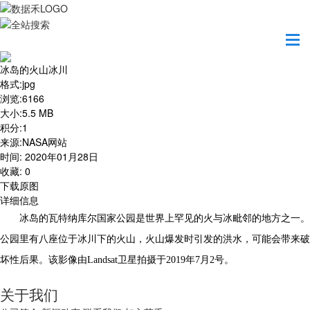
首页
地图之美
冰岛的火山冰川
冰岛的火山冰川
格式
:
jpg
浏览
:
6166
大小
:
5.5 MB
积分
:
1
来源
:
NASA网站
时间
:
2020年01月28日
收藏
:
0
下载原图
详细信息
冰岛的瓦特纳库尔国家公园是世界上罕见的火与冰毗邻的地方之一。
公园里有八座位于冰川下的火山，火山爆发时引发的洪水，可能会带来破
坏性后果。该影像由Landsat卫星拍摄于2019年7月2号。
关于我们