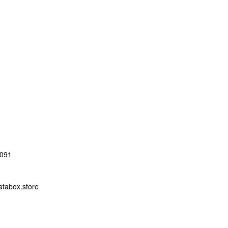
091
abox.store