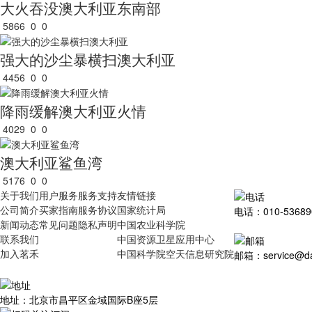
大火吞没澳大利亚东南部
5866
0
0
强大的沙尘暴横扫澳大利亚
4456
0
0
降雨缓解澳大利亚火情
4029
0
0
澳大利亚鲨鱼湾
5176
0
0
关于我们
用户服务
服务支持
友情链接
公司简介
买家指南
服务协议
国家统计局
电话：010-53689
新闻动态
常见问题
隐私声明
中国农业科学院
联系我们
中国资源卫星应用中心
加入茗禾
中国科学院空天信息研究院
邮箱：service@dat
地址：北京市昌平区金域国际B座5层