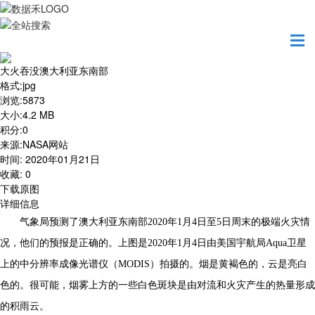
首页
地图之美
大火吞没澳大利亚东南部
大火吞没澳大利亚东南部
格式
:
jpg
浏览
:
5873
大小
:
4.2 MB
积分
:
0
来源
:
NASA网站
时间
:
2020年01月21日
收藏
:
0
下载原图
详细信息
气象局预测了澳大利亚东南部2020年1月4日至5日周末的极端火灾情
况，他们的预报是正确的。上图是2020年1月4日由美国宇航局Aqua卫星
上的中分辨率成像光谱仪（MODIS）拍摄的。烟是黄褐色的，云是亮白
色的。很可能，烟雾上方的一些白色斑块是由对流和火灾产生的热量形成
的积雨云。