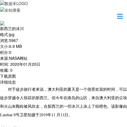
首页
地图之美
新西兰的冰川
新西兰的冰川
格式
:
jpg
浏览
:
5967
大小
:
6.9 MB
积分
:
0
来源
:
NASA网站
时间
:
2020年01月20日
收藏
:
0
下载原图
详细信息
对于徒步旅行者来说，澳大利亚的夏天是一个很受欢迎的时间，可以
徒步穿越令人惊叹的新西兰。但今年在南岛的山区，来自澳大利亚的尘埃
和火山灰颗粒被风吹走，在新西兰的一些冰川上涂上了棕橙色。该影像由
Landsat 8号卫星拍摄于2019年11 月11日。