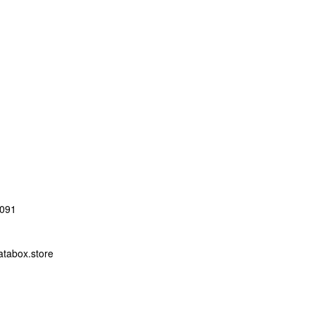
091
abox.store