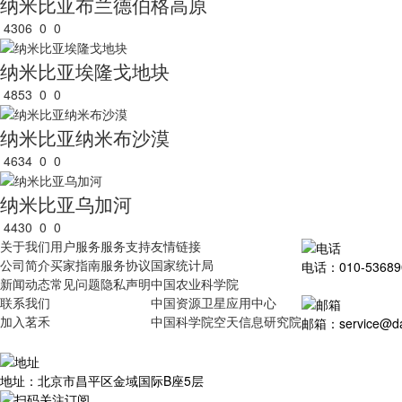
纳米比亚布兰德伯格高原
4306
0
0
纳米比亚埃隆戈地块
4853
0
0
纳米比亚纳米布沙漠
4634
0
0
纳米比亚乌加河
4430
0
0
关于我们
用户服务
服务支持
友情链接
公司简介
买家指南
服务协议
国家统计局
电话：010-53689
新闻动态
常见问题
隐私声明
中国农业科学院
联系我们
中国资源卫星应用中心
加入茗禾
中国科学院空天信息研究院
邮箱：service@dat
地址：北京市昌平区金域国际B座5层