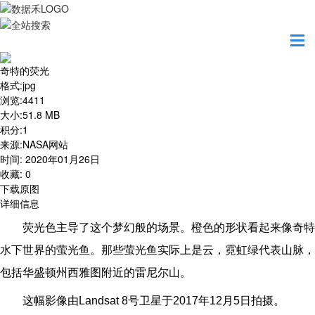
首页
地图之美
奇特的荧光
奇特的荧光
格式
:
jpg
浏览
:
4411
大小
:
51.8 MB
积分
:
1
来源
:
NASA网站
时间
:
2020年01月26日
收藏
:
0
下载原图
详细信息
荧光色主导了这个梦幻般的场景。橙色的形状看起来像奇特
水下世界的萤光鱼。那些萤光鱼实际上是云，霓虹绿代表山脉，
包括华盛顿州西雅图附近的雷尼尔山。
这幅影像由Landsat 8号卫星于2017年12月5日拍摄。