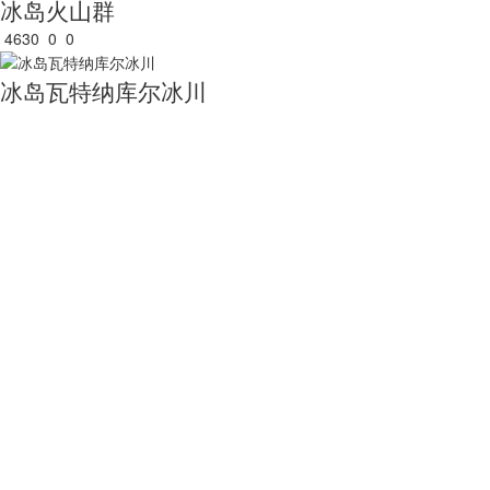
冰岛火山群
4630
0
0
冰岛瓦特纳库尔冰川
5530
0
0
冰岛的最长峡湾
3658
0
0
冰川湖美景
4656
0
0
航拍格林兰岛
8979
1
0
关于我们
用户服务
服务支持
友情链接
公司简介
买家指南
服务协议
国家统计局
电话：010-53689
新闻动态
常见问题
隐私声明
中国农业科学院
联系我们
中国资源卫星应用中心
加入茗禾
中国科学院空天信息研究院
邮箱：service@dat