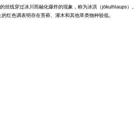
丝线穿过冰川而融化爆炸的现象，称为冰洪（jökulhlaups
但图像上的红色调表明存在苔藓、灌木和其他草类物种较低。