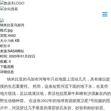
首页
地图之美
纳米比亚乌加河
纳米比亚乌加河
格式
:
jpg
浏览
:
4442
大小
:
146 KB
积分
:
0
来源
:
NASA网站
时间
:
2020年01月22日
收藏
:
0
下载原图
详细信息
纳米比亚的乌加布河每年只在地面上流动几天，具有难以捉
摸的生态重要性。
然而，这条短暂河流下面的地下水，在某些
地方很浅，足以填满洼地，养活包括黑犀牛和稀有沙漠象在内的
野生动物种群。
在这张
2002年的地球资源探测卫星7号拍摄的照
片中，河流穿过几乎垂直的薄层状石灰岩、砂岩和粉砂岩层。