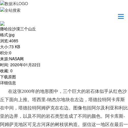
首页
地图之美
撒哈拉沙漠三个山丘
撒哈拉沙漠三个山丘
格式
:
jpg
浏览
:
4085
大小
:
73 KB
积分
:
0
来源
:
NASA网
时间
:
2020年01月22日
收藏
:
0
下载原图
详细信息
在这张
2000年的地形图中，三个巨大的岩石体似乎从红色沙
丘下面向上推。塔西里-纳杰尔地块在左边，塔德拉特阿卡库斯
在中间，塔德拉特阿姆萨克在右边。图像包括阿尔及利亚和利比
亚的边界，以及不同的岩石类型造成了不同的颜色。阿卡库斯-
阿姆萨克地区可见古河床的树枝状构造。据信这一地区在最后一