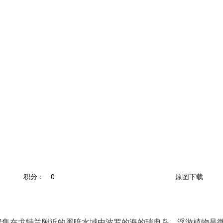
积分：
0
原图下载
植物聚集在戈特兰附近的黑暗水域中波罗的海的瑞典岛。浮游植物