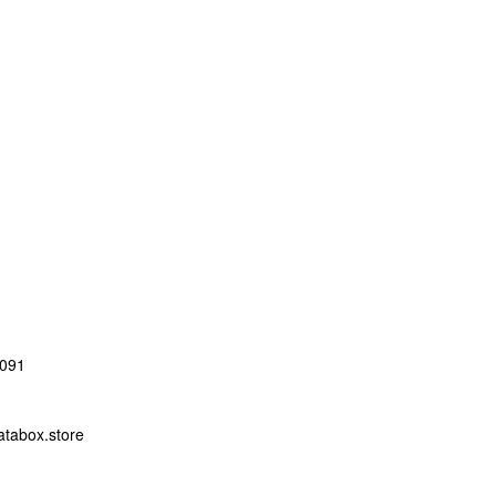
091
abox.store