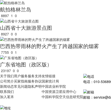
航拍格林兰岛
8897
1
0
山西省十大旅游景点图
8927
0
0
巴西热带雨林的野火产生了跨越国家的烟雾
7755
0
1
广东省地图（政区版）
23197
0
0
关于我们
用户服务
服务支持
友情链接
公司简介
买家指南
服务协议
国家统计局
电话：010-53689
新闻动态
常见问题
隐私声明
中国农业科学院
联系我们
中国资源卫星应用中心
加入茗禾
中国科学院空天信息研究院
邮箱：service@dat