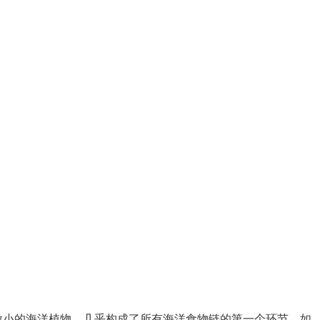
是微小的海洋植物，几乎构成了所有海洋食物链的第一个环节。如