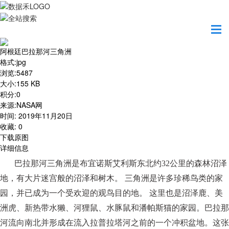
首页
地图之美
阿根廷巴拉那河三角洲
阿根廷巴拉那河三角洲
格式
:
jpg
浏览
:
5487
大小
:
155 KB
积分
:
0
来源
:
NASA网
时间
:
2019年11月20日
收藏
:
0
下载原图
详细信息
巴拉那河三角洲是布宜诺斯艾利斯东北约
32公里的森林沼泽
地，有大片迷宫般的沼泽和树木。 三角洲是许多珍稀鸟类的家
园，并已成为一个受欢迎的观鸟目的地。 这里也是沼泽鹿、美
洲虎、新热带水獭、河狸鼠、水豚鼠和潘帕斯猫的家园。巴拉那
河流向南北并形成在流入拉普拉塔河之前的一个冲积盆地。这张