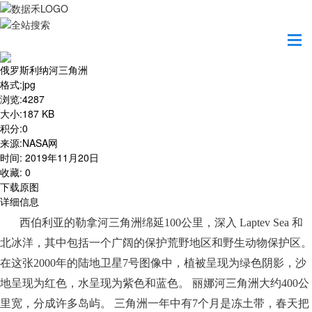
首页
地图之美
俄罗斯利纳河三角洲
俄罗斯利纳河三角洲
格式
:
jpg
浏览
:
4287
大小
:
187 KB
积分
:
0
来源
:
NASA网
时间
:
2019年11月20日
收藏
:
0
下载原图
详细信息
西伯利亚的勒拿河三角洲绵延
100公里，深入 Laptev Sea 和
北冰洋，其中包括一个广阔的保护荒野地区和野生动物保护区。
在这张2000年的陆地卫星7号图像中，植被呈现为绿色阴影，沙
地呈现为红色，水呈现为紫色和蓝色。 丽娜河三角洲大约400公
里宽，分成许多岛屿。 三角洲一年中有7个月是冻土带，春天把