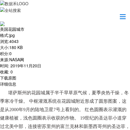
首页
地图之美
美国花园城市
美国花园城市
格式
:
jpg
浏览
:
4043
大小
:
180 KB
积分
:
0
来源
:
NASA网
时间
:
2019年11月20日
收藏
:
0
下载原图
详细信息
堪萨斯州的花园城属于半干旱草原气候，夏季炎热干燥，冬
季寒冷干燥。
中枢灌溉系统在花园城附近形成了圆形图案，这
是从
2000年9月的陆地卫星7号上看到的。 红色圆圈表示灌溉的
健康植被，浅色圆圈表示收获的作物。 19世纪的圣达菲小道穿
过北美中部，连接密苏里州的富兰克林和新墨西哥州的圣达菲，