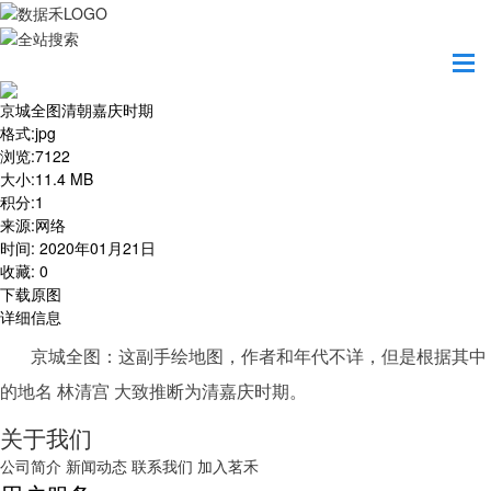
首页
地图之美
京城全图清朝嘉庆时期
京城全图清朝嘉庆时期
格式
:
jpg
浏览
:
7122
大小
:
11.4 MB
积分
:
1
来源
:
网络
时间
:
2020年01月21日
收藏
:
0
下载原图
详细信息
京城全图：这副手绘地图，作者和年代不详，但是根据其中
的地名 林清宫 大致推断为清嘉庆时期。
关于我们
公司简介
新闻动态
联系我们
加入茗禾