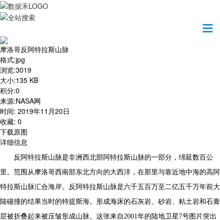
首页
地图之美
摩洛哥反阿特拉斯山脉
摩洛哥反阿特拉斯山脉
格式
:
jpg
浏览
:
3019
大小
:
135 KB
积分
:
0
来源
:
NASA网
时间
:
2019年11月20日
收藏
:
0
下载原图
详细信息
反阿特拉斯山脉是非洲西北部阿特拉斯山脉的一部分，绵延数百公
里。范围从摩洛哥西南部东北方向的大西洋，在那里与靠近地中海的高阿
特拉斯山脉汇合海岸。反阿特拉斯山脉是六千五百万至二亿五千万年前大
陆碰撞的结果当时的特提斯海。形成海床的石灰岩、砂岩、粘土岩和石膏
层被折叠起来被压皱形成山脉。这张来自2001年的陆地卫星7号图片突出