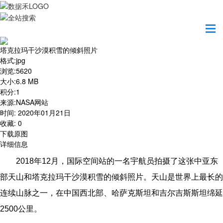
首页
地图之美
塔克拉玛干沙漠积雪的倾斜照片
塔克拉玛干沙漠积雪的倾斜照片
格式
:
jpg
浏览
:
5620
大小
:
6.8 MB
积分
:
1
来源
:
NASA网站
时间
:
2020年01月21日
收藏
:
0
下载原图
详细信息
2018
年12月，国际空间站的一名宇航员拍摄了这张中亚东
部天山和塔克拉玛干沙漠积雪的倾斜照片。天山是世界上最长的
连续山脉之一，在中国西北部、哈萨克斯坦和吉尔吉斯斯坦绵延
2500公里。