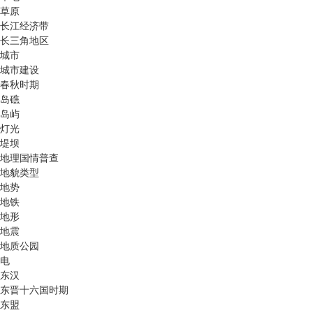
草原
长江经济带
长三角地区
城市
城市建设
春秋时期
岛礁
岛屿
灯光
堤坝
地理国情普查
地貌类型
地势
地铁
地形
地震
地质公园
电
东汉
东晋十六国时期
东盟