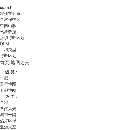
search
农作物分布
自然保护区
中国山脉
气象数据
乡镇行政区划
DEM
土壤类型
行政区划
首页
地图之美
一 级 类：
全部
卫星地图
专题地图
二 级 类：
全部
自然风光
城市一隅
热点区域
遨游太空