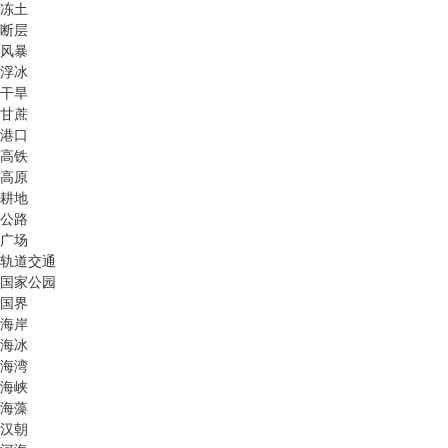
冻土
断层
风暴
浮冰
干旱
甘蔗
港口
高铁
高原
耕地
公路
广场
轨道交通
国家公园
国界
海岸
海冰
海湾
海峡
海藻
汉朝