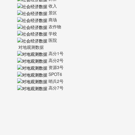
收入
景区
商场
农作物
学校
医院
对地观测数据
高分1号
高分2号
资源3号
SPOT6
哨兵2号
高分7号