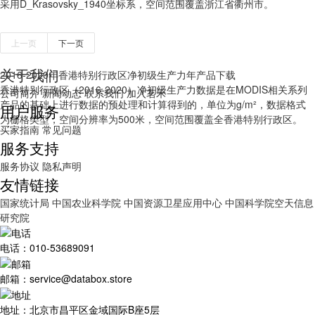
采用D_Krasovsky_1940坐标系，空间范围覆盖浙江省衢州市。
上一页
下一页
关于我们
2016-2020年香港特别行政区净初级生产力年产品下载
香港特别行政区（2016-2020）净初级生产力数据是在MODIS相关系列
公司简介
新闻动态
联系我们
加入茗禾
产品的基础上进行数据的预处理和计算得到的，单位为g/m²，数据格式
用户服务
为栅格类型，空间分辨率为500米，空间范围覆盖全香港特别行政区。
买家指南
常见问题
服务支持
服务协议
隐私声明
友情链接
国家统计局
中国农业科学院
中国资源卫星应用中心
中国科学院空天信息
研究院
电话：010-53689091
邮箱：service@databox.store
地址：北京市昌平区金域国际B座5层