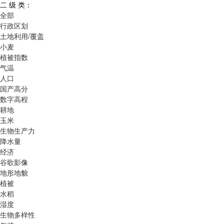
二 级 类：
全部
行政区划
土地利用/覆盖
小麦
植被指数
气温
人口
国产高分
数字高程
耕地
玉米
生物生产力
降水量
经济
谷歌影像
地形地貌
植被
水稻
湿度
生物多样性