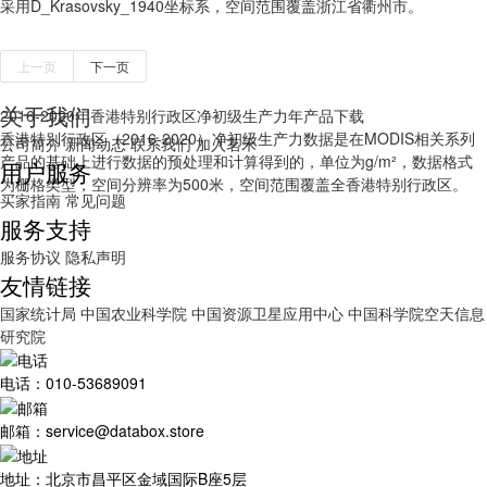
采用D_Krasovsky_1940坐标系，空间范围覆盖浙江省衢州市。
上一页
下一页
关于我们
2016-2020年香港特别行政区净初级生产力年产品下载
香港特别行政区（2016-2020）净初级生产力数据是在MODIS相关系列
公司简介
新闻动态
联系我们
加入茗禾
产品的基础上进行数据的预处理和计算得到的，单位为g/m²，数据格式
用户服务
为栅格类型，空间分辨率为500米，空间范围覆盖全香港特别行政区。
买家指南
常见问题
服务支持
服务协议
隐私声明
友情链接
国家统计局
中国农业科学院
中国资源卫星应用中心
中国科学院空天信息
研究院
电话：010-53689091
邮箱：service@databox.store
地址：北京市昌平区金域国际B座5层