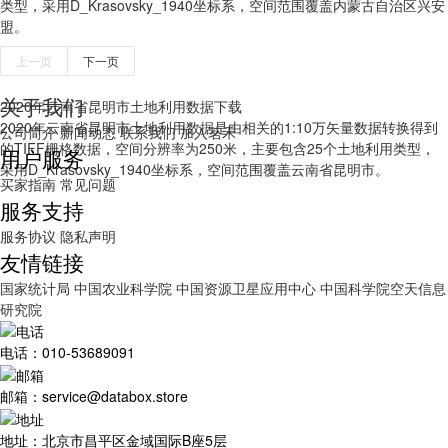
类型，采用D_Krasovsky_1940坐标系，空间范围覆盖内蒙古自治区兴安
盟。
上一页
下一页
关于我们
2020年云南省昆明市土地利用数据下载
2020年云南省昆明市土地利用数据是由相关的1:10万矢量数据转换得到
公司简介
新闻动态
联系我们
加入茗禾
的TIFF栅格数据，空间分辨率为250米，主要包含25个土地利用类型，
用户服务
采用D_Krasovsky_1940坐标系，空间范围覆盖云南省昆明市。
买家指南
常见问题
服务支持
服务协议
隐私声明
友情链接
国家统计局
中国农业科学院
中国资源卫星应用中心
中国科学院空天信息
研究院
电话：010-53689091
邮箱：service@databox.store
地址：北京市昌平区金域国际B座5层