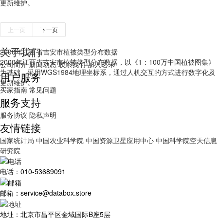
更新维护。
上一页
下一页
关于我们
2000年江西省吉安市植被类型分布数据
2000年江西省吉安市植被类型分布数据，以《1：100万中国植被图集》
公司简介
新闻动态
联系我们
加入茗禾
为基础，采用WGS1984地理坐标系，通过人机交互的方式进行数字化及
用户服务
更新维护。
买家指南
常见问题
服务支持
服务协议
隐私声明
友情链接
国家统计局
中国农业科学院
中国资源卫星应用中心
中国科学院空天信息
研究院
电话：010-53689091
邮箱：service@databox.store
地址：北京市昌平区金域国际B座5层