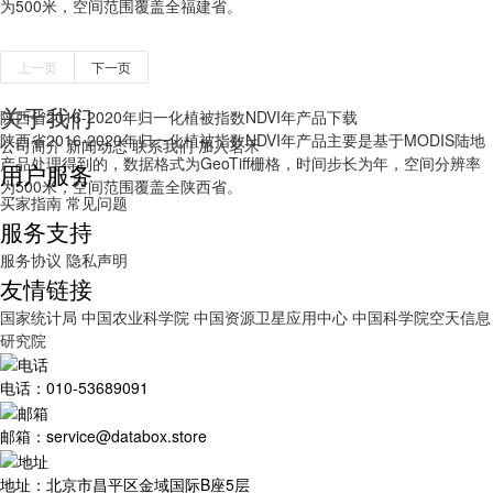
为500米，空间范围覆盖全福建省。
上一页
下一页
关于我们
陕西省2016-2020年归一化植被指数NDVI年产品下载
陕西省2016-2020年归一化植被指数NDVI年产品主要是基于MODIS陆地
公司简介
新闻动态
联系我们
加入茗禾
产品处理得到的，数据格式为GeoTiff栅格，时间步长为年，空间分辨率
用户服务
为500米，空间范围覆盖全陕西省。
买家指南
常见问题
服务支持
服务协议
隐私声明
友情链接
国家统计局
中国农业科学院
中国资源卫星应用中心
中国科学院空天信息
研究院
电话：010-53689091
邮箱：service@databox.store
地址：北京市昌平区金域国际B座5层