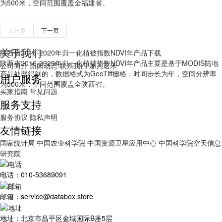
为500米，空间范围覆盖全福建省。
上一页
下一页
关于我们
陕西省2016-2020年归一化植被指数NDVI年产品下载
陕西省2016-2020年归一化植被指数NDVI年产品主要是基于MODIS陆地
公司简介
新闻动态
联系我们
加入茗禾
产品处理得到的，数据格式为GeoTiff栅格，时间步长为年，空间分辨率
用户服务
为500米，空间范围覆盖全陕西省。
买家指南
常见问题
服务支持
服务协议
隐私声明
友情链接
国家统计局
中国农业科学院
中国资源卫星应用中心
中国科学院空天信息
研究院
电话：010-53689091
邮箱：service@databox.store
地址：北京市昌平区金域国际B座5层