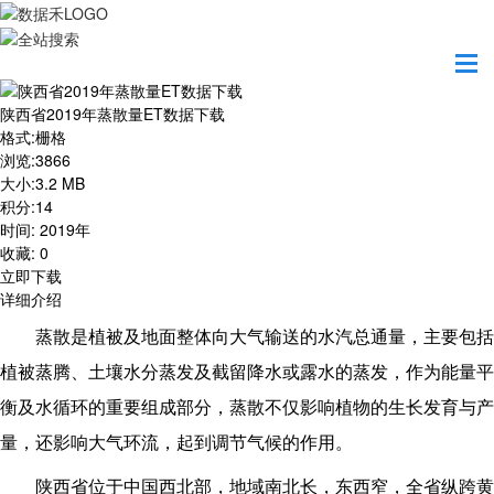
首页
资源共享
陕西省2019年蒸散量ET数据下载
陕西省2019年蒸散量ET数据下载
格式
:
栅格
浏览
:
3866
大小
:
3.2 MB
积分
:
14
时间
:
2019年
收藏
:
0
立即下载
详细介绍
蒸散是植被及地面整体向大气输送的水汽总通量，主要包括
植被蒸腾、土壤水分蒸发及截留降水或露水的蒸发，作为能量平
衡及水循环的重要组成部分，蒸散不仅影响植物的生长发育与产
量，还影响大气环流，起到调节气候的作用。
陕西省位于中国西北部，地域南北长，东西窄，全省纵跨黄