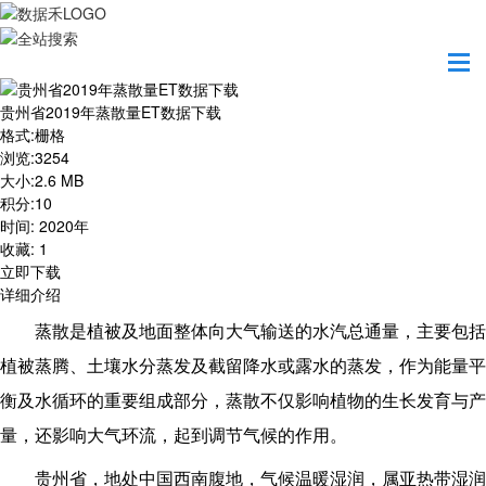
首页
资源共享
贵州省2019年蒸散量ET数据下载
贵州省2019年蒸散量ET数据下载
格式
:
栅格
浏览
:
3254
大小
:
2.6 MB
积分
:
10
时间
:
2020年
收藏
:
1
立即下载
详细介绍
蒸散是植被及地面整体向大气输送的水汽总通量，主要包括
植被蒸腾、土壤水分蒸发及截留降水或露水的蒸发，作为能量平
衡及水循环的重要组成部分，蒸散不仅影响植物的生长发育与产
量，还影响大气环流，起到调节气候的作用。
贵州省，地处中国西南腹地，气候温暖湿润，属亚热带湿润