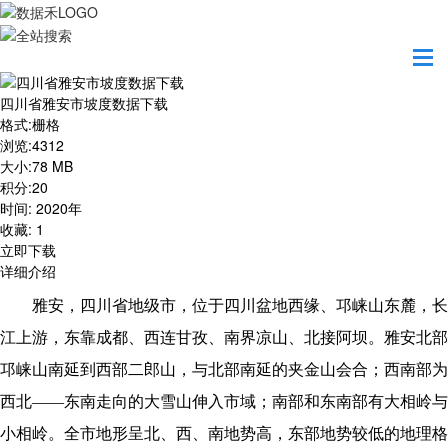
首页
资源共享
四川省雅安市坡度数据下载
四川省雅安市坡度数据下载
格式
:
栅格
浏览
:
4312
大小
:
78 MB
积分
:
20
时间
:
2020年
收藏
:
1
立即下载
详细介绍
雅安，四川省地级市，位于四川盆地西缘、邛崃山东麓，长
江上游，东靠成都、西连甘孜、南界凉山、北接阿坝。雅安北部
邛崃山南延到西部二郎山，与北部南延的夹金山会合；西南部为
西北——东南走向的大雪山伸入市域；南部和东南部有大相岭与
小相岭。全市地形呈北、西、南地势高，东部地势较低的地理格