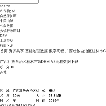
search
农作物分布
自然保护区
中国山脉
气象数据
乡镇行政区划
DEM
土壤类型
行政区划
首页
资源共享
基础地理数据
数字高程
广西壮族自治区桂林市G
广西壮族自治区桂林市GDEM V3高程数据下载
积 分
10
其他
区 域：
广西壮族自治区
格 式：
栅格
尺 度：
30米
大 小：
53.8 MB
时 相：
年
时 间：
2019年
ASTER-GDEM V3
DEM