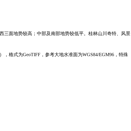
西三面地势较高；中部及南部地势较低平。桂林山川奇特、风景
，格式为GeoTIFF，参考大地水准面为WGS84/EGM96，特殊