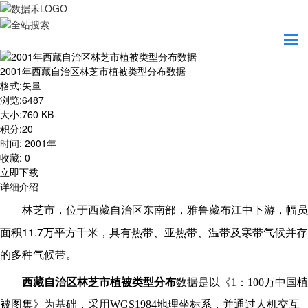
首页
资源共享
2001年西藏自治区林芝市植被类型分布数据
2001年西藏自治区林芝市植被类型分布数据
格式
:
矢量
浏览
:
6487
大小
:
760 KB
积分
:
20
时间
:
2001年
收藏
:
0
立即下载
详细介绍
林芝市，位于西藏自治区东南部，雅鲁藏布江中下游，幅员
11.7
面积
万平方千米，具有热带、亚热带、温带及寒带气候并存
的多种气候带。
西藏自治区林芝市植被类型分布
数据是以《1：100万中国植
被图集》为基础，采用WGS1984地理坐标系，并通过人机交互