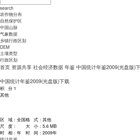
search
农作物分布
自然保护区
中国山脉
气象数据
乡镇行政区划
DEM
土壤类型
行政区划
首页
资源共享
社会经济数据
年鉴
中国统计年鉴2009(光盘版)
中国统计年鉴2009(光盘版)下载
积 分
1
其他
区 域：
全国
格 式：
其他
尺 度：
大 小：
5.6 MB
时 相：
年
时 间：
2009年
统计年鉴