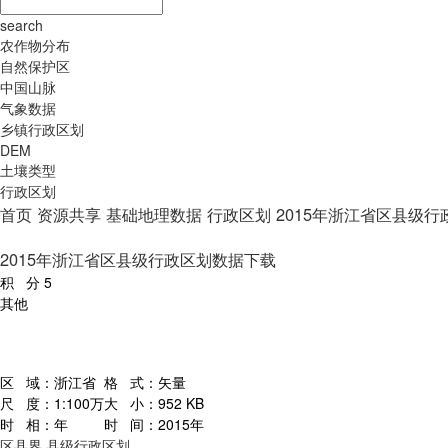
search
农作物分布
自然保护区
中国山脉
气象数据
乡镇行政区划
DEM
土壤类型
行政区划
首页
资源共享
基础地理数据
行政区划
2015年浙江省区县级
2015年浙江省区县级行政区划数据下载
积 分
5
其他
区 域：
浙江省
格 式：
矢量
尺 度：
1:100万
大 小：
952 KB
时 相：
年
时 间：
2015年
区县界
县级行政区划