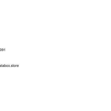
091
abox.store