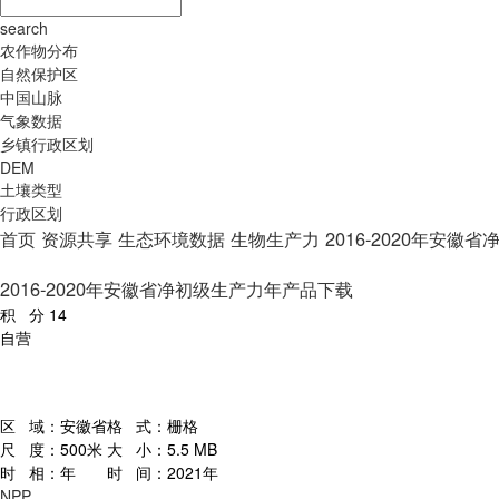
search
农作物分布
自然保护区
中国山脉
气象数据
乡镇行政区划
DEM
土壤类型
行政区划
首页
资源共享
生态环境数据
生物生产力
2016-2020年安
2016-2020年安徽省净初级生产力年产品下载
积 分
14
自营
区 域：
安徽省
格 式：
栅格
尺 度：
500米
大 小：
5.5 MB
时 相：
年
时 间：
2021年
NPP